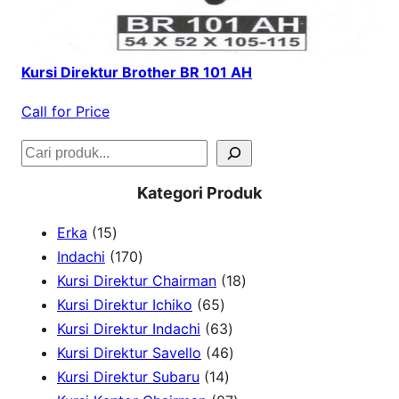
Kursi Direktur Brother BR 101 AH
Call for Price
S
e
Kategori Produk
a
1
Erka
15
r
5
1
Indachi
170
c
p
7
1
Kursi Direktur Chairman
18
h
r
0
6
8
Kursi Direktur Ichiko
65
o
p
5
6
p
Kursi Direktur Indachi
63
d
r
p
3
4
r
Kursi Direktur Savello
46
u
o
r
1
p
6
o
Kursi Direktur Subaru
14