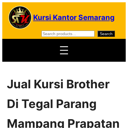
Skip
to
Kursi Kantor Semarang
content
S
Search
e
a
r
c
h
Jual Kursi Brother
Di Tegal Parang
Mampang Prapatan