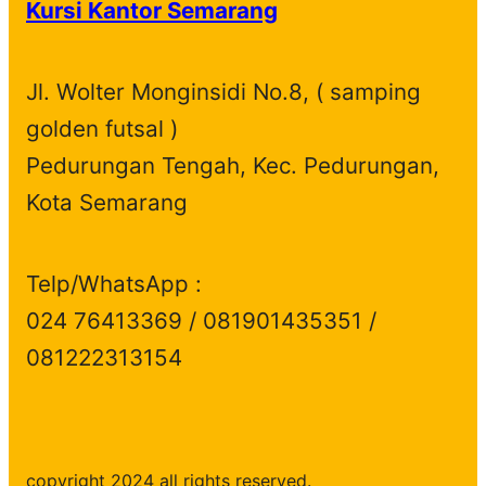
Kursi Kantor Semarang
u
d
t
c
s
c
u
s
t
t
c
s
Jl. Wolter Monginsidi No.8, ( samping
s
t
golden futsal )
s
Pedurungan Tengah, Kec. Pedurungan,
Kota Semarang
Telp/WhatsApp :
024 76413369 / 081901435351 /
081222313154
copyright 2024 all rights reserved.