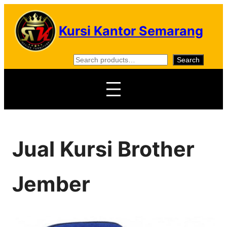
Skip
to
Kursi Kantor Semarang
content
S
Search
e
a
r
c
h
Jual Kursi Brother
Jember