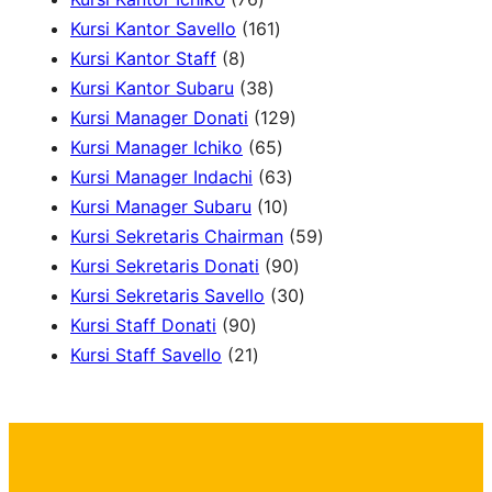
6
d
d
p
p
1
c
s
t
u
Kursi Kantor Savello
161
8
p
u
u
r
r
6
t
s
c
Kursi Kantor Staff
8
p
r
c
c
3
o
o
1
s
t
Kursi Kantor Subaru
38
r
o
t
t
8
d
d
p
s
1
Kursi Manager Donati
129
o
d
s
s
p
u
u
r
6
2
Kursi Manager Ichiko
65
d
u
r
c
c
o
5
6
9
Kursi Manager Indachi
63
u
c
o
t
t
d
p
1
3
p
Kursi Manager Subaru
10
c
t
d
s
s
u
r
0
p
r
5
Kursi Sekretaris Chairman
59
t
s
u
c
o
p
r
o
9
9
Kursi Sekretaris Donati
90
s
c
t
d
r
o
d
0
3
p
Kursi Sekretaris Savello
30
9
t
s
u
o
d
u
p
0
r
Kursi Staff Donati
90
0
2
s
c
d
u
c
r
p
o
Kursi Staff Savello
21
p
1
t
u
c
t
o
r
d
r
p
s
c
t
s
d
o
u
o
r
t
s
u
d
c
d
o
s
c
u
t