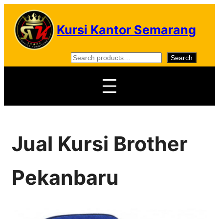
Skip
to
Kursi Kantor Semarang
content
S
Search
e
a
r
c
h
Jual Kursi Brother
Pekanbaru