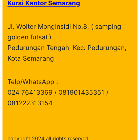
Kursi Kantor Semarang
u
d
t
c
s
c
u
s
t
t
c
s
Jl. Wolter Monginsidi No.8, ( samping
s
t
golden futsal )
s
Pedurungan Tengah, Kec. Pedurungan,
Kota Semarang
Telp/WhatsApp :
024 76413369 / 081901435351 /
081222313154
copyright 2024 all rights reserved.