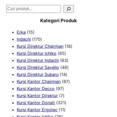
S
e
Kategori Produk
a
1
Erka
15
r
5
1
Indachi
170
c
p
7
1
Kursi Direktur Chairman
18
h
r
0
6
8
Kursi Direktur Ichiko
65
o
p
5
6
p
Kursi Direktur Indachi
63
d
r
p
3
4
r
Kursi Direktur Savello
46
u
o
r
1
p
6
o
Kursi Direktur Subaru
14
c
d
o
4
r
p
8
d
Kursi Kantor Chairman
87
t
u
9
d
p
o
r
7
u
Kursi Kantor Decco
97
s
c
7
7
u
r
d
o
p
c
Kursi Kantor Direktur
7
t
p
p
c
3
o
u
d
r
t
Kursi Kantor Donati
321
s
r
r
1
t
2
d
c
u
o
s
Kursi Kantor Ergotec
11
7
o
o
1
s
1
u
t
c
d
Kursi Kantor Ichiko
76