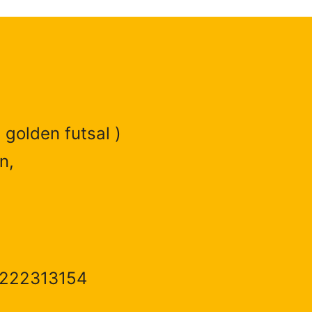
 golden futsal )
n,
1222313154