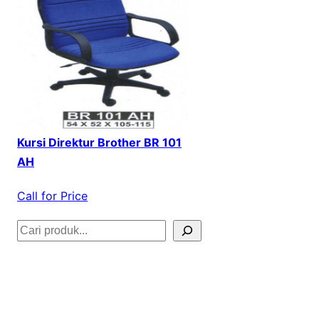
Kursi Direktur Brother BR 101
AH
Call for Price
S
e
a
r