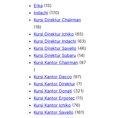
1
Erka
15
5
1
Indachi
170
p
7
Kursi Direktur Chairman
1
r
0
18
8
o
p
6
Kursi Direktur Ichiko
65
p
d
r
5
6
Kursi Direktur Indachi
63
r
u
o
p
3
4
Kursi Direktur Savello
46
o
c
d
r
1
p
6
Kursi Direktur Subaru
14
d
t
u
o
4
r
p
Kursi Kantor Chairman
87
8
u
s
c
d
p
o
r
7
c
t
9
u
r
d
o
Kursi Kantor Decco
97
p
t
s
7
7
c
o
u
d
Kursi Kantor Direktur
7
r
s
p
p
t
3
d
c
u
Kursi Kantor Donati
321
o
r
r
1
s
2
u
t
c
Kursi Kantor Ergotec
11
d
7
o
o
1
1
c
s
t
Kursi Kantor Ichiko
76
u
6
d
d
p
p
1
t
s
Kursi Kantor Savello
161