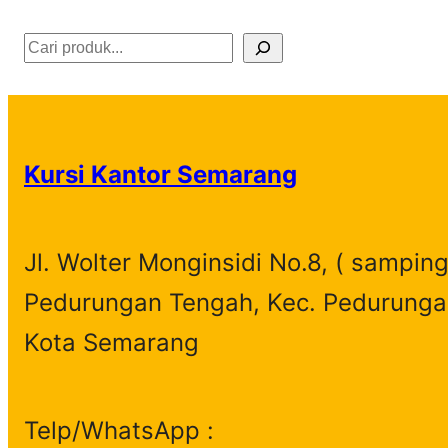
S
e
a
r
Kursi Kantor Semarang
c
h
Jl. Wolter Monginsidi No.8, ( samping
Pedurungan Tengah, Kec. Pedurunga
Kota Semarang
Telp/WhatsApp :