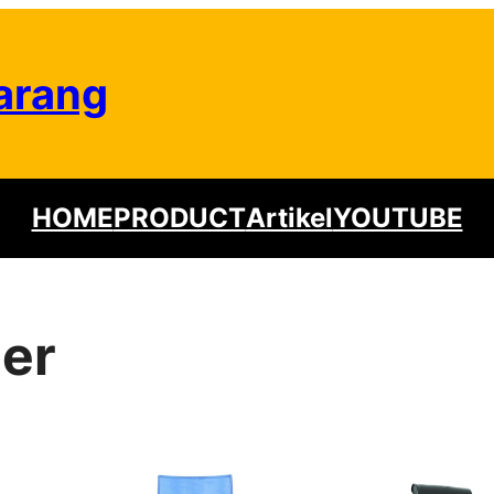
arang
HOME
PRODUCT
Artikel
YOUTUBE
her