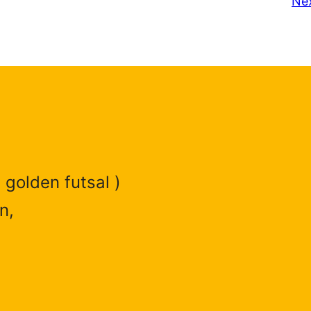
Ne
 golden futsal )
n,