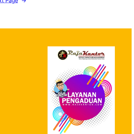
xt Page
→