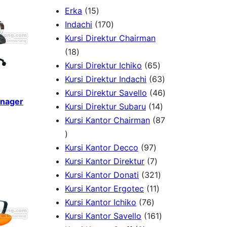
1
Erka
15
5
1
Indachi
170
p
7
Kursi Direktur Chairman
1
r
0
18
8
o
p
6
Kursi Direktur Ichiko
65
p
d
r
5
6
Kursi Direktur Indachi
63
r
u
o
p
3
4
Kursi Direktur Savello
46
anager
o
c
d
r
1
p
6
Kursi Direktur Subaru
14
d
t
u
o
4
r
p
Kursi Kantor Chairman
87
8
u
s
c
d
p
o
r
7
c
t
9
u
r
d
o
Kursi Kantor Decco
97
p
t
s
7
7
c
o
u
d
Kursi Kantor Direktur
7
r
s
p
p
t
3
d
c
u
Kursi Kantor Donati
321
o
r
r
1
s
2
u
t
c
Kursi Kantor Ergotec
11
d
7
o
o
1
1
c
s
t
Kursi Kantor Ichiko
76
u
6
d
d
p
p
1
t
s
Kursi Kantor Savello
161