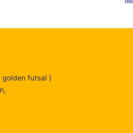
Ne
 golden futsal )
n,