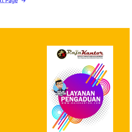
xt Page
→