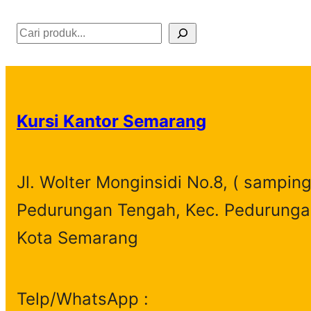
S
e
a
r
Kursi Kantor Semarang
c
h
Jl. Wolter Monginsidi No.8, ( samping
Pedurungan Tengah, Kec. Pedurunga
Kota Semarang
Telp/WhatsApp :