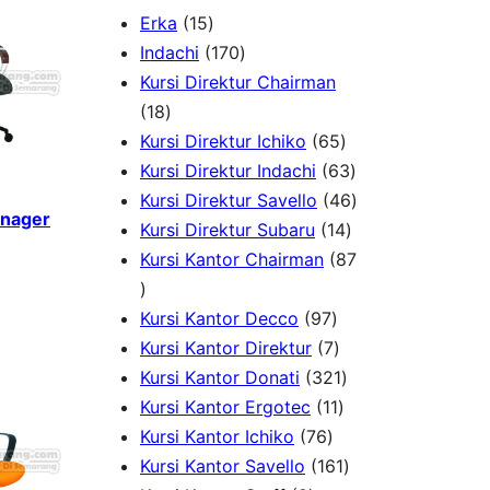
1
Erka
15
5
1
Indachi
170
p
7
Kursi Direktur Chairman
1
r
0
18
8
o
p
6
Kursi Direktur Ichiko
65
p
d
r
5
6
Kursi Direktur Indachi
63
r
u
o
p
3
4
Kursi Direktur Savello
46
anager
o
c
d
r
1
p
6
Kursi Direktur Subaru
14
d
t
u
o
4
r
p
Kursi Kantor Chairman
87
8
u
s
c
d
p
o
r
7
c
t
9
u
r
d
o
Kursi Kantor Decco
97
p
t
s
7
7
c
o
u
d
Kursi Kantor Direktur
7
r
s
p
p
t
3
d
c
u
Kursi Kantor Donati
321
o
r
r
1
s
2
u
t
c
Kursi Kantor Ergotec
11
d
7
o
o
1
1
c
s
t
Kursi Kantor Ichiko
76
u
6
d
d
p
p
1
t
s
Kursi Kantor Savello
161