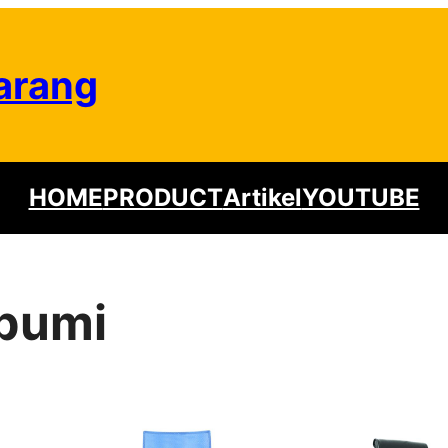
arang
HOME
PRODUCT
Artikel
YOUTUBE
abumi