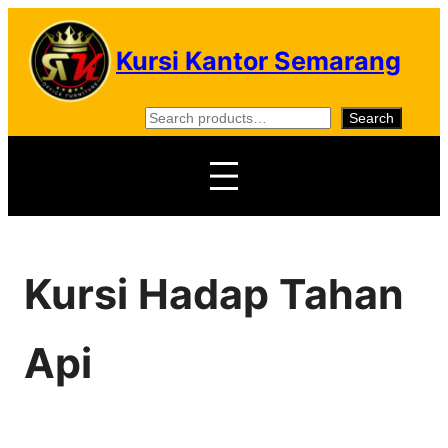
Skip
to
Kursi Kantor Semarang
content
S
Search
e
a
r
c
h
Kursi Hadap Tahan
Api