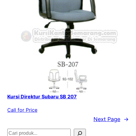
Kursi Direktur Subaru SB 207
Call for Price
Next Page
→
S