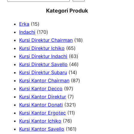
e
Kategori Produk
a
1
Erka
15
r
5
1
Indachi
170
c
p
7
1
Kursi Direktur Chairman
18
h
r
0
6
8
Kursi Direktur Ichiko
65
o
p
5
6
p
Kursi Direktur Indachi
63
d
r
p
3
4
r
Kursi Direktur Savello
46
u
o
r
1
p
6
o
Kursi Direktur Subaru
14
c
d
o
4
r
p
8
d
Kursi Kantor Chairman
87
t
u
9
d
p
o
r
7
u
Kursi Kantor Decco
97
s
c
7
7
u
r
d
o
p
c
Kursi Kantor Direktur
7
t
p
p
c
3
o
u
d
r
t
Kursi Kantor Donati
321
s
r
r
1
t
2
d
c
u
o
s
Kursi Kantor Ergotec
11
7
o
o
1
s
1
u
t
c
d
Kursi Kantor Ichiko
76
6
d
d
p
p
1
c
s
t
u
Kursi Kantor Savello
161