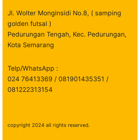
t
c
s
Jl. Wolter Monginsidi No.8, ( samping
s
t
golden futsal )
s
Pedurungan Tengah, Kec. Pedurungan,
Kota Semarang
Telp/WhatsApp :
024 76413369 / 081901435351 /
081222313154
copyright 2024 all rights reserved.