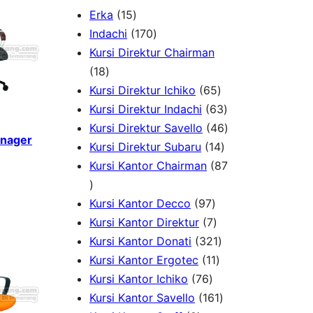
1
Erka
15
5
1
Indachi
170
p
7
Kursi Direktur Chairman
1
r
0
18
8
o
p
6
Kursi Direktur Ichiko
65
p
d
r
5
6
Kursi Direktur Indachi
63
r
u
o
p
3
4
Kursi Direktur Savello
46
anager
o
c
d
r
1
p
6
Kursi Direktur Subaru
14
d
t
u
o
4
r
p
Kursi Kantor Chairman
87
8
u
s
c
d
p
o
r
7
c
t
9
u
r
d
o
Kursi Kantor Decco
97
p
t
s
7
7
c
o
u
d
Kursi Kantor Direktur
7
r
s
p
p
t
3
d
c
u
Kursi Kantor Donati
321
o
r
r
1
s
2
u
t
c
Kursi Kantor Ergotec
11
d
7
o
o
1
1
c
s
t
Kursi Kantor Ichiko
76
u
6
d
d
p
p
1
t
s
Kursi Kantor Savello
161