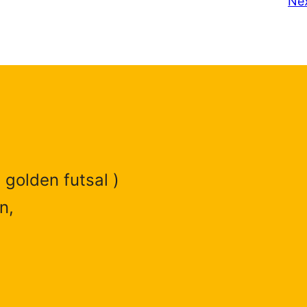
Ne
 golden futsal )
n,