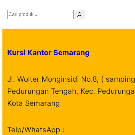
S
e
a
r
Kursi Kantor Semarang
c
h
Jl. Wolter Monginsidi No.8, ( samping
Pedurungan Tengah, Kec. Pedurunga
Kota Semarang
Telp/WhatsApp :