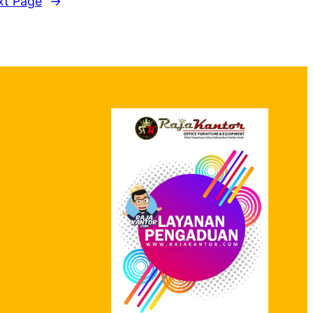
xt Page
→