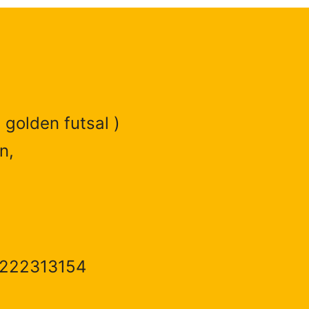
 golden futsal )
n,
1222313154