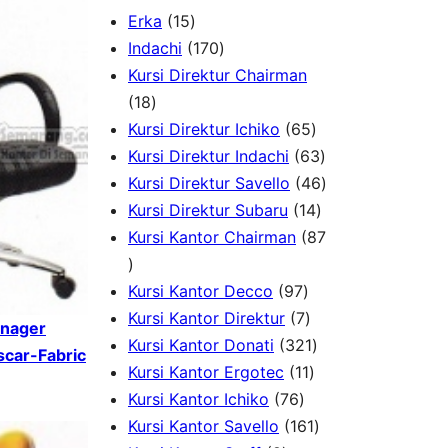
1
Erka
15
5
1
Indachi
170
p
7
Kursi Direktur Chairman
1
r
0
18
8
o
p
6
Kursi Direktur Ichiko
65
p
d
r
5
6
Kursi Direktur Indachi
63
r
u
o
p
3
4
Kursi Direktur Savello
46
o
c
d
r
1
p
6
Kursi Direktur Subaru
14
d
t
u
o
4
r
p
Kursi Kantor Chairman
87
8
u
s
c
d
p
o
r
7
c
t
9
u
r
d
o
Kursi Kantor Decco
97
p
t
s
7
7
c
o
u
d
Kursi Kantor Direktur
7
anager
r
s
p
p
t
3
d
c
u
Kursi Kantor Donati
321
scar-Fabric
o
r
r
1
s
2
u
t
c
Kursi Kantor Ergotec
11
d
7
o
o
1
1
c
s
t
Kursi Kantor Ichiko
76
u
6
d
d
p
p
1
t
s
Kursi Kantor Savello
161