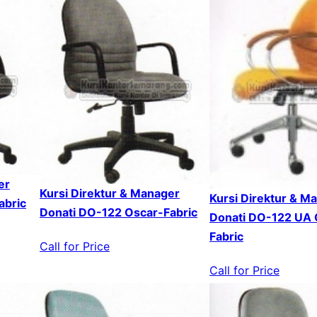
er
Kursi Direktur & Manager
Kursi Direktur & M
abric
Donati DO-122 Oscar-Fabric
Donati DO-122 UA 
Fabric
Call for Price
Call for Price