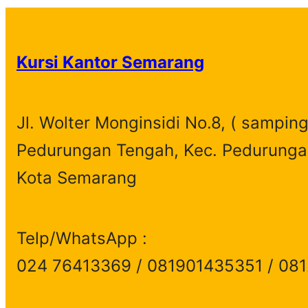
e
a
r
Kursi Kantor Semarang
c
h
Jl. Wolter Monginsidi No.8, ( samping
Pedurungan Tengah, Kec. Pedurunga
Kota Semarang
Telp/WhatsApp :
024 76413369 / 081901435351 / 08