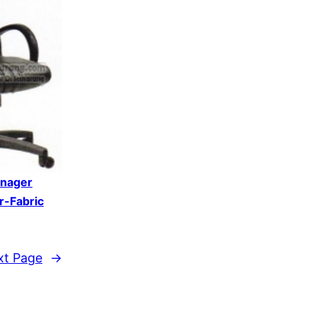
anager
r-Fabric
xt Page
→