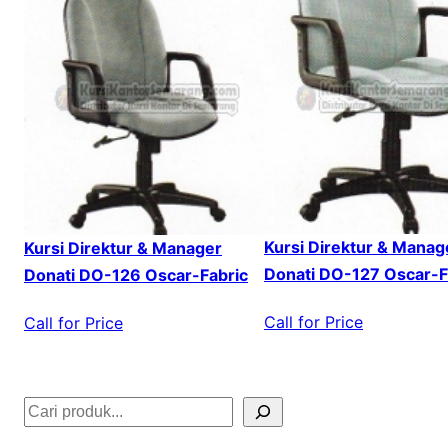
Kursi Direktur & Manag
Kursi Direktur & Manager
Donati DO-127 Oscar-F
Donati DO-126 Oscar-Fabric
Call for Price
Call for Price
S