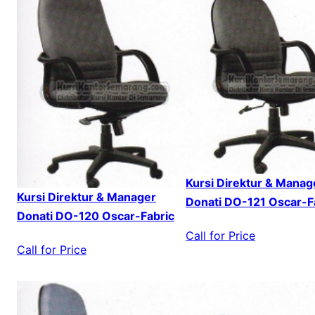
Kursi Direktur & Manag
Kursi Direktur & Manager
Donati DO-121 Oscar-F
Donati DO-120 Oscar-Fabric
Call for Price
Call for Price