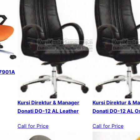
 7901A
Kursi Direktur & Manager
Kursi Direktur & M
Donati DO-12 AL Leather
Donati DO-12 AL O
Call for Price
Call for Price