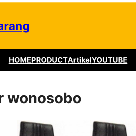
arang
HOME
PRODUCT
Artikel
YOUTUBE
or wonosobo