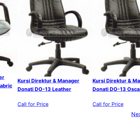
er
Kursi Direktur & Manager
Kursi Direktur & M
abric
Donati DO-13 Leather
Donati DO-13 Osca
Call for Price
Call for Price
Ne