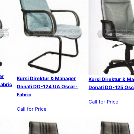
er
Kursi Direktur & Manager
Kursi Direktur & M
abric
Donati DO-124 UA Oscar-
Donati DO-125 Osc
Fabric
Call for Price
Call for Price