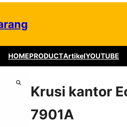
arang
HOME
PRODUCT
Artikel
YOUTUBE
Krusi kantor 
7901A