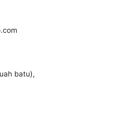
o.com
uah batu),