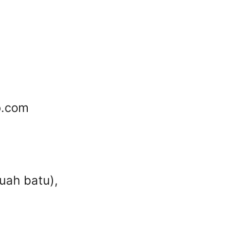
o.com
uah batu),