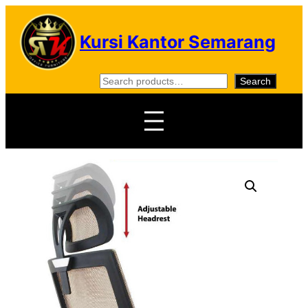
Skip
to
Kursi Kantor Semarang
content
S
Search
e
a
r
c
h