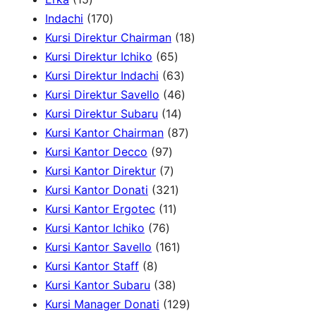
r
5
1
Indachi
170
c
p
7
1
Kursi Direktur Chairman
18
h
r
0
6
8
Kursi Direktur Ichiko
65
o
p
5
6
p
Kursi Direktur Indachi
63
d
r
p
3
4
r
Kursi Direktur Savello
46
u
o
r
1
p
6
o
Kursi Direktur Subaru
14
c
d
o
4
r
p
8
d
Kursi Kantor Chairman
87
t
u
9
d
p
o
r
7
u
Kursi Kantor Decco
97
s
c
7
7
u
r
d
o
p
c
Kursi Kantor Direktur
7
t
p
p
c
3
o
u
d
r
t
Kursi Kantor Donati
321
s
r
r
1
t
2
d
c
u
o
s
Kursi Kantor Ergotec
11
7
o
o
1
s
1
u
t
c
d
Kursi Kantor Ichiko
76
6
d
d
p
p
1
c
s
t
u
Kursi Kantor Savello
161
8
p
u
u
r
r
6
t
s
c
Kursi Kantor Staff
8
p
r
c
c
3
o
o
1
s
t
Kursi Kantor Subaru
38
r
o
t
t
8
d
d
p
s
1
Kursi Manager Donati
129