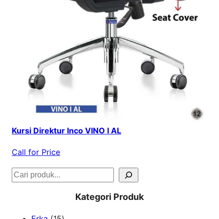
Kursi Direktur Inco VINO I AL
Call for Price
S
e
Kategori Produk
a
1
Erka
15