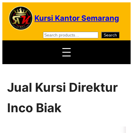
Skip
to
Kursi Kantor Semarang
content
S
Search
e
a
r
c
h
Jual Kursi Direktur
Inco Biak