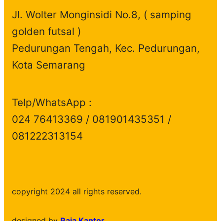
t
c
s
Jl. Wolter Monginsidi No.8, ( samping
s
t
golden futsal )
s
Pedurungan Tengah, Kec. Pedurungan,
Kota Semarang
Telp/WhatsApp :
024 76413369 / 081901435351 /
081222313154
copyright 2024 all rights reserved.
designed by
Raja Kantor