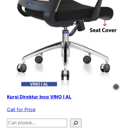
Kursi Direktur Inco VINO I AL
Call for Price
S