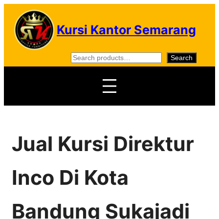
Skip
to
Kursi Kantor Semarang
content
S
Search
e
a
r
c
h
Jual Kursi Direktur
Inco Di Kota
Bandung Sukajadi