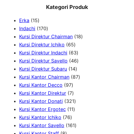
e
Kategori Produk
a
1
Erka
15
r
5
1
Indachi
170
c
p
7
1
Kursi Direktur Chairman
18
h
r
0
6
8
Kursi Direktur Ichiko
65
o
p
5
6
p
Kursi Direktur Indachi
63
d
r
p
3
4
r
Kursi Direktur Savello
46
u
o
r
1
p
6
o
Kursi Direktur Subaru
14
c
d
o
4
r
p
8
d
Kursi Kantor Chairman
87
t
u
9
d
p
o
r
7
u
Kursi Kantor Decco
97
s
c
7
7
u
r
d
o
p
c
Kursi Kantor Direktur
7
t
p
p
c
3
o
u
d
r
t
Kursi Kantor Donati
321
s
r
r
1
t
2
d
c
u
o
s
Kursi Kantor Ergotec
11
7
o
o
1
s
1
u
t
c
d
Kursi Kantor Ichiko
76
6
d
d
p
p
1
c
s
t
u
Kursi Kantor Savello
161
8
p
u
u
r
r
6
t
s
c
Kursi Kantor Staff
8