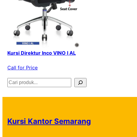
Kursi Direktur Inco VINO I AL
Call for Price
S
e
a
r
Kursi Kantor Semarang
c