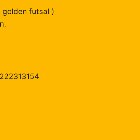
 golden futsal )
n,
1222313154