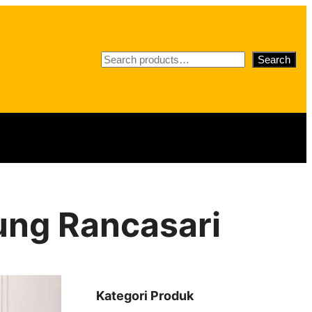
S
Search
e
a
r
c
h
dung Rancasari
Kategori Produk