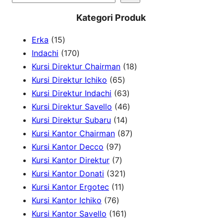
e
Kategori Produk
a
1
Erka
15
r
5
1
Indachi
170
c
p
7
1
Kursi Direktur Chairman
18
h
r
0
6
8
Kursi Direktur Ichiko
65
o
p
5
6
p
Kursi Direktur Indachi
63
d
r
p
3
4
r
Kursi Direktur Savello
46
u
o
r
1
p
6
o
Kursi Direktur Subaru
14
c
d
o
4
r
p
8
d
Kursi Kantor Chairman
87
t
u
9
d
p
o
r
7
u
Kursi Kantor Decco
97
s
c
7
7
u
r
d
o
p
c
Kursi Kantor Direktur
7
t
p
p
c
3
o
u
d
r
t
Kursi Kantor Donati
321
s
r
r
1
t
2
d
c
u
o
s
Kursi Kantor Ergotec
11
7
o
o
1
s
1
u
t
c
d
Kursi Kantor Ichiko
76
6
d
d
p
p
1
c
s
t
u
Kursi Kantor Savello
161