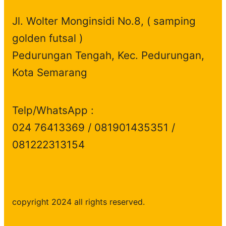
t
c
s
Jl. Wolter Monginsidi No.8, ( samping
s
t
golden futsal )
s
Pedurungan Tengah, Kec. Pedurungan,
Kota Semarang
Telp/WhatsApp :
024 76413369 / 081901435351 /
081222313154
copyright 2024 all rights reserved.