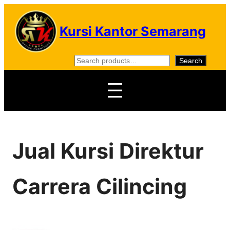
Skip
to
Kursi Kantor Semarang
content
S
Search
e
a
r
c
h
Jual Kursi Direktur
Carrera Cilincing