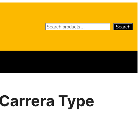
S
Search
e
a
r
c
h
 Carrera Type