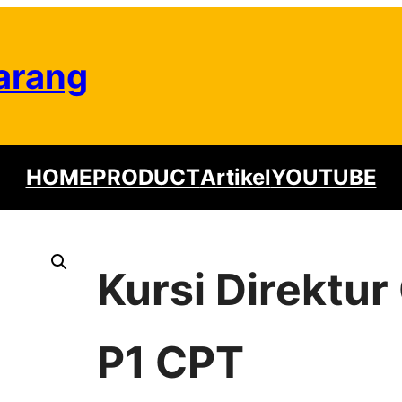
arang
HOME
PRODUCT
Artikel
YOUTUBE
Kursi Direktur
P1 CPT