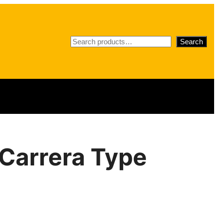
S
Search
e
a
r
c
h
 Carrera Type