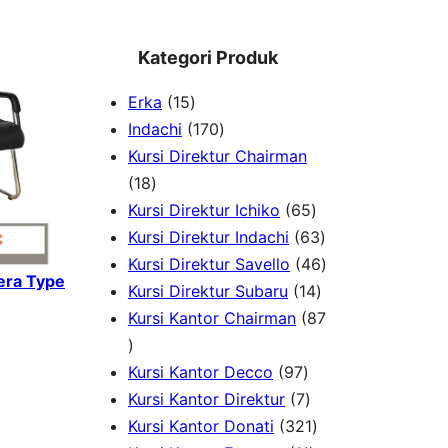
Kategori Produk
1
Erka
15
5
1
Indachi
170
p
7
Kursi Direktur Chairman
1
r
0
18
8
o
p
6
Kursi Direktur Ichiko
65
p
d
r
5
6
Kursi Direktur Indachi
63
r
u
o
p
3
4
Kursi Direktur Savello
46
rera Type
o
c
d
r
1
p
6
Kursi Direktur Subaru
14
d
t
u
o
4
r
p
Kursi Kantor Chairman
87
8
u
s
c
d
p
o
r
7
c
t
9
u
r
d
o
Kursi Kantor Decco
97
p
t
s
7
7
c
o
u
d
Kursi Kantor Direktur
7
r
s
p
p
t
3
d
c
u
Kursi Kantor Donati
321