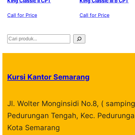
King Classic II CPT
King Classic III b CPT
Call for Price
Call for Price
S
e
a
r
Kursi Kantor Semarang
c
h
Jl. Wolter Monginsidi No.8, ( samping
Pedurungan Tengah, Kec. Pedurunga
Kota Semarang