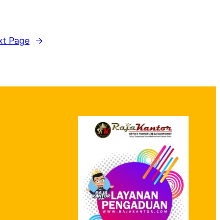
xt Page
→