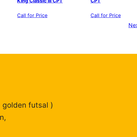
King Classic III CPT
CPT
Call for Price
Call for Price
Ne
 golden futsal )
n,