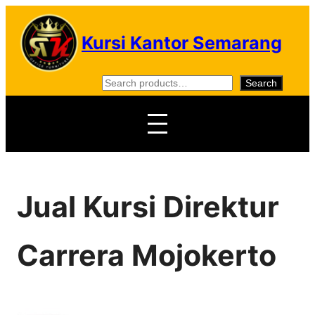
Skip
to
Kursi Kantor Semarang
content
S
Search
e
a
r
c
h
Jual Kursi Direktur
Carrera Mojokerto