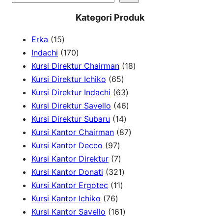
e
Kategori Produk
a
1
Erka
15
r
5
1
Indachi
170
c
p
7
1
Kursi Direktur Chairman
18
h
r
0
6
8
Kursi Direktur Ichiko
65
o
p
5
6
p
Kursi Direktur Indachi
63
d
r
p
3
4
r
Kursi Direktur Savello
46
u
o
r
1
p
6
o
Kursi Direktur Subaru
14
c
d
o
4
r
p
8
d
Kursi Kantor Chairman
87
t
u
9
d
p
o
r
7
u
Kursi Kantor Decco
97
s
c
7
7
u
r
d
o
p
c
Kursi Kantor Direktur
7
t
p
p
c
3
o
u
d
r
t
Kursi Kantor Donati
321
s
r
r
1
t
2
d
c
u
o
s
Kursi Kantor Ergotec
11
7
o
o
1
s
1
u
t
c
d
Kursi Kantor Ichiko
76
6
d
d
p
p
1
c
s
t
u
Kursi Kantor Savello
161