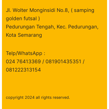
t
c
s
Jl. Wolter Monginsidi No.8, ( samping
s
t
golden futsal )
s
Pedurungan Tengah, Kec. Pedurungan,
Kota Semarang
Telp/WhatsApp :
024 76413369 / 081901435351 /
081222313154
copyright 2024 all rights reserved.