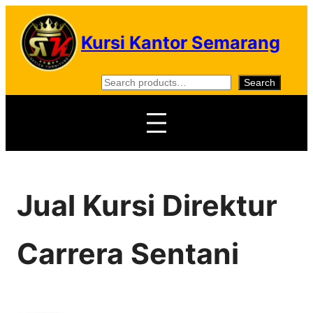
Skip
to
Kursi Kantor Semarang
content
S
Search
e
a
r
c
h
Jual Kursi Direktur
Carrera Sentani