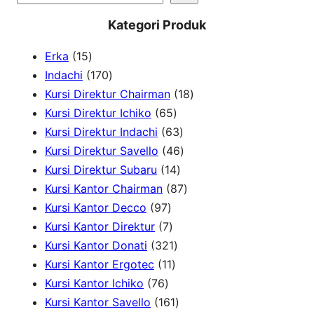
e
Kategori Produk
a
1
Erka
15
r
5
1
Indachi
170
c
p
7
1
Kursi Direktur Chairman
18
h
r
0
6
8
Kursi Direktur Ichiko
65
o
p
5
6
p
Kursi Direktur Indachi
63
d
r
p
3
4
r
Kursi Direktur Savello
46
u
o
r
1
p
6
o
Kursi Direktur Subaru
14
c
d
o
4
r
p
8
d
Kursi Kantor Chairman
87
t
u
9
d
p
o
r
7
u
Kursi Kantor Decco
97
s
c
7
7
u
r
d
o
p
c
Kursi Kantor Direktur
7
t
p
p
c
3
o
u
d
r
t
Kursi Kantor Donati
321
s
r
r
1
t
2
d
c
u
o
s
Kursi Kantor Ergotec
11
7
o
o
1
s
1
u
t
c
d
Kursi Kantor Ichiko
76
6
d
d
p
p
1
c
s
t
u
Kursi Kantor Savello
161