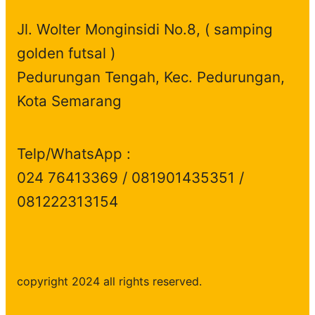
t
c
s
Jl. Wolter Monginsidi No.8, ( samping
s
t
golden futsal )
s
Pedurungan Tengah, Kec. Pedurungan,
Kota Semarang
Telp/WhatsApp :
024 76413369 / 081901435351 /
081222313154
copyright 2024 all rights reserved.