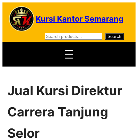
Skip
to
Kursi Kantor Semarang
content
S
Search
e
a
r
c
h
Jual Kursi Direktur
Carrera Tanjung
Selor