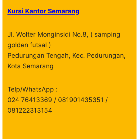
d
o
s
c
u
t
Kursi Kantor Semarang
u
d
t
c
s
c
u
s
t
t
c
s
Jl. Wolter Monginsidi No.8, ( samping
s
t
golden futsal )
s
Pedurungan Tengah, Kec. Pedurungan,
Kota Semarang
Telp/WhatsApp :
024 76413369 / 081901435351 /
081222313154