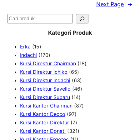
Next Page
→
S
e
Kategori Produk
a
1
Erka
15
r
5
1
Indachi
170
c
p
7
1
Kursi Direktur Chairman
18
h
r
0
6
8
Kursi Direktur Ichiko
65
o
p
5
6
p
Kursi Direktur Indachi
63
d
r
p
3
4
r
Kursi Direktur Savello
46
u
o
r
1
p
6
o
Kursi Direktur Subaru
14
c
d
o
4
r
p
8
d
Kursi Kantor Chairman
87
t
u
9
d
p
o
r
7
u
Kursi Kantor Decco
97
s
c
7
7
u
r
d
o
p
c
Kursi Kantor Direktur
7
t
p
p
c
3
o
u
d
r
t
Kursi Kantor Donati
321
s
r
r
1
t
2
d
c
u
o
s
Kursi Kantor Ergotec
11