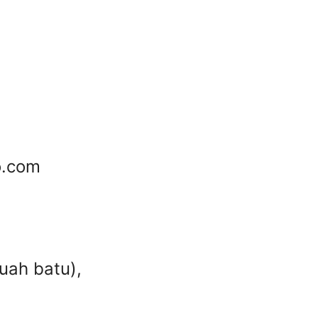
o.com
uah batu),