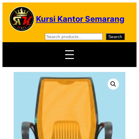
Skip
to
Kursi Kantor Semarang
content
S
Search
e
a
r
c
h