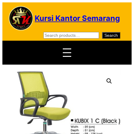
Skip
to
Kursi Kantor Semarang
content
S
Search
e
a
r
c
h