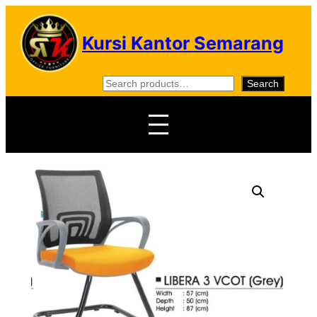
Skip
to
Kursi Kantor Semarang
content
S
Search
e
a
r
c
h