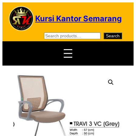
Skip
to
Kursi Kantor Semarang
content
S
Search
e
a
r
c
h