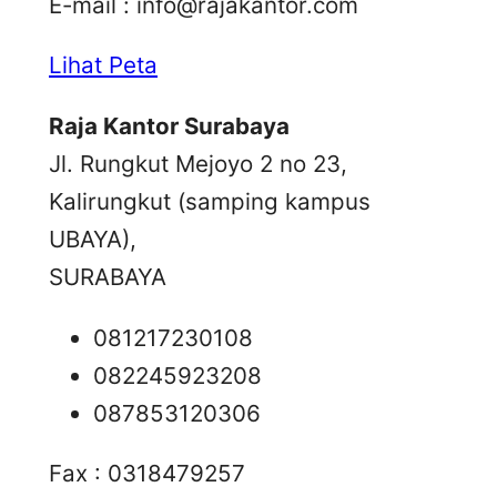
E-mail :
info@rajakantor.com
Lihat Peta
Raja Kantor Surabaya
Jl. Rungkut Mejoyo 2 no 23,
Kalirungkut (samping kampus
UBAYA),
SURABAYA
081217230108
082245923208
087853120306
Fax : 0318479257