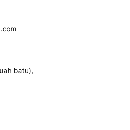
o.com
uah batu),