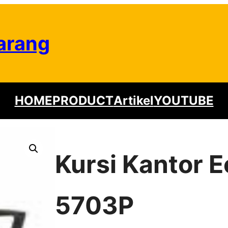
arang
HOME
PRODUCT
Artikel
YOUTUBE
Kursi Kantor 
5703P