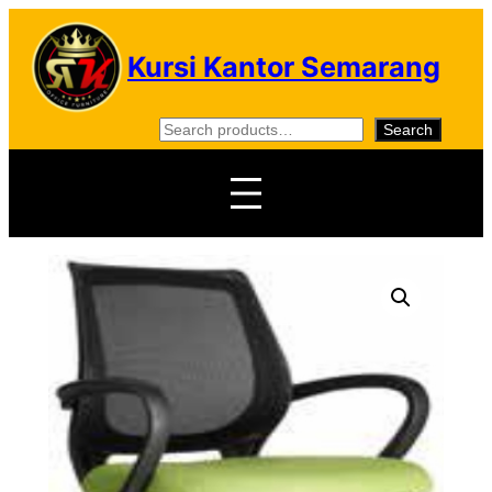
Skip
to
Kursi Kantor Semarang
content
S
Search
e
a
r
c
h