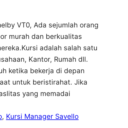
helby VT0, Ada sejumlah orang
tor murah dan berkualitas
reka.Kursi adalah salah satu
sahaan, Kantor, Rumah dll.
h ketika bekerja di depan
at untuk beristirahat. Jika
faslitas yang memadai
o
, 
Kursi Manager Savello