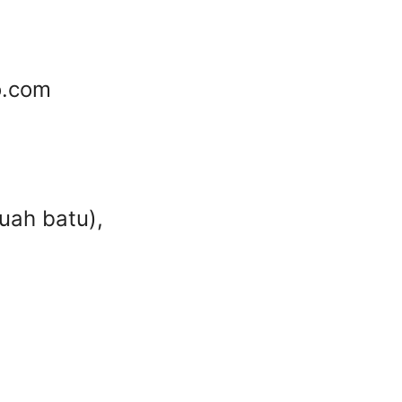
o.com
uah batu),