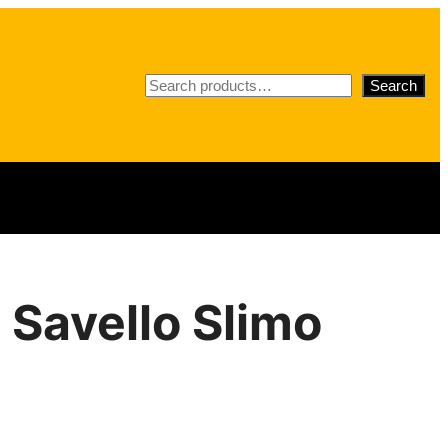
S
Search
e
a
r
c
h
 Savello Slimo