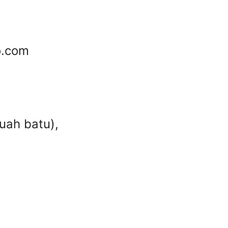
o.com
uah batu),