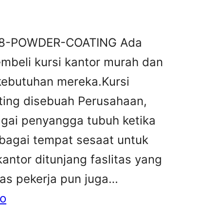
8-POWDER-COATING Ada
mbeli kursi kantor murah dan
kebutuhan mereka.Kursi
ting disebuah Perusahaan,
agai penyangga tubuh ketika
ebagai tempat sesaat untuk
 kantor ditunjang faslitas yang
tas pekerja pun juga…
mo