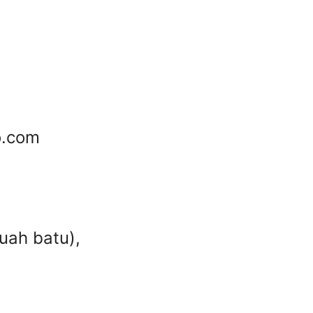
o.com
uah batu),