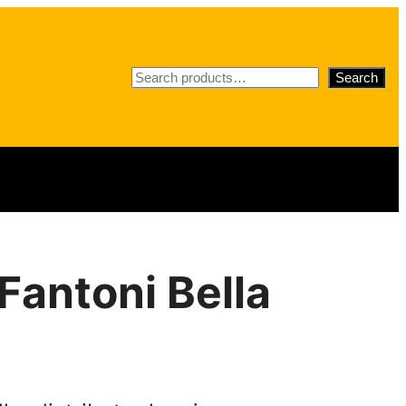
S
Search
e
a
r
c
h
 Fantoni Bella