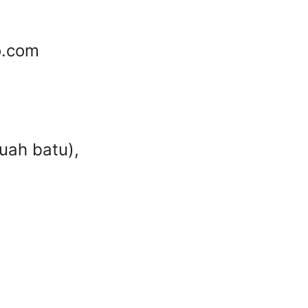
o.com
uah batu),