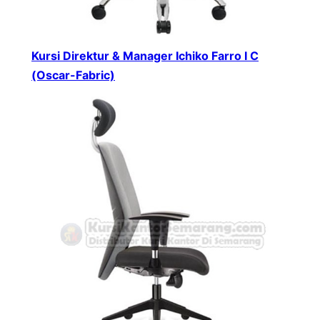
Kursi Direktur & Manager Ichiko Farro I C
(Oscar-Fabric)