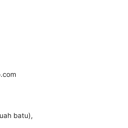
o.com
uah batu),