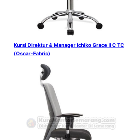
Kursi Direktur & Manager Ichiko Grace II C TC
(Oscar-Fabric)