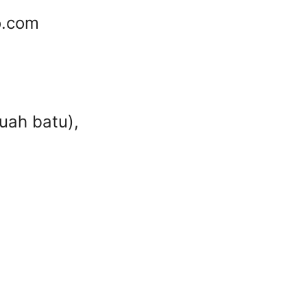
o.com
uah batu),