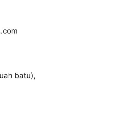
o.com
uah batu),