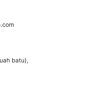
o.com
uah batu),