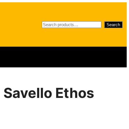
S
Search
e
a
r
c
h
 Savello Ethos