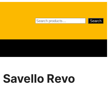
S
Search
e
a
r
c
h
 Savello Revo