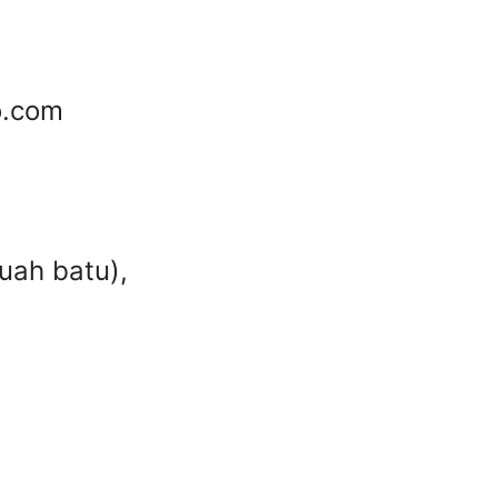
o.com
uah batu),