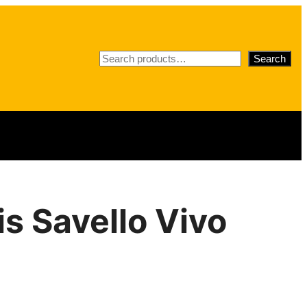
S
Search
e
a
r
c
h
is Savello Vivo