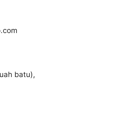
o.com
uah batu),