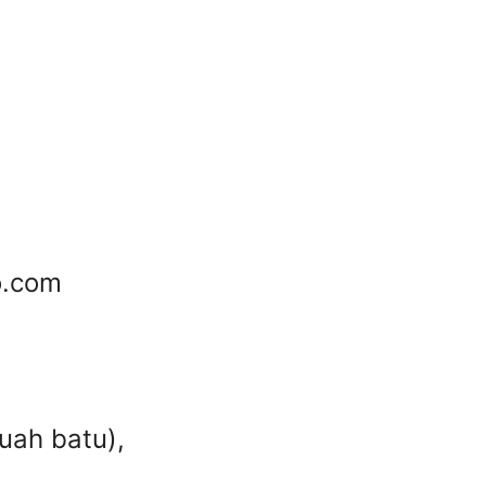
o.com
uah batu),