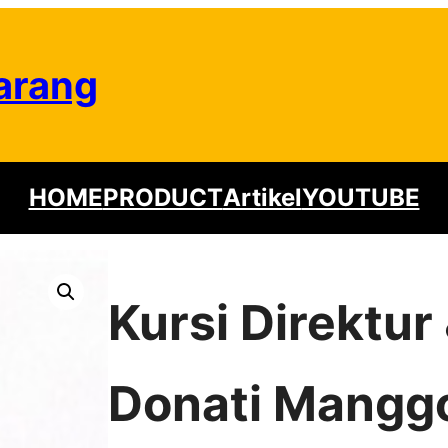
arang
HOME
PRODUCT
Artikel
YOUTUBE
Kursi Direktu
Donati Manggo