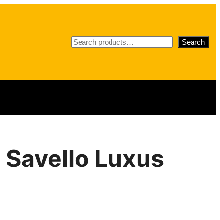
S
Search
e
a
r
c
h
 Savello Luxus