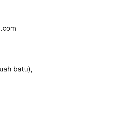
o.com
uah batu),