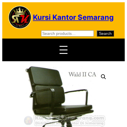
Skip
to
Kursi Kantor Semarang
content
S
Search
e
a
r
c
h