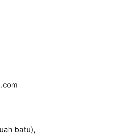
o.com
uah batu),